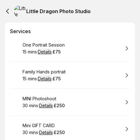
Little Dragon Photo Studio
Services
Book
One Portrait Session
15 mins
·
Details
·
£75
.
Duration
:
.
Price
:
Book
Family Hands portrait
15 mins
·
Details
·
£75
.
Duration
:
.
Price
:
Book
MINI Photoshoot
30 mins
·
Details
·
£250
.
Duration
:
.
Price
:
Book
Mini GIFT CARD
30 mins
·
Details
·
£250
.
Duration
:
.
Price
: