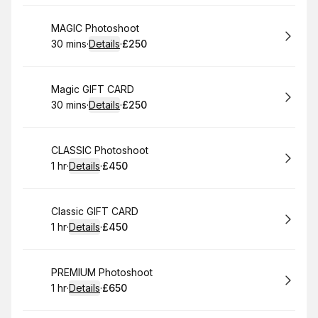
Book
MAGIC Photoshoot
30 mins
·
Details
·
£250
.
Duration
:
.
Price
:
Book
Magic GIFT CARD
30 mins
·
Details
·
£250
.
Duration
:
.
Price
:
Book
CLASSIC Photoshoot
1 hr
·
Details
·
£450
.
Duration
.
:
Price
:
Book
Classic GIFT CARD
1 hr
·
Details
·
£450
.
Duration
.
:
Price
:
Book
PREMIUM Photoshoot
1 hr
·
Details
·
£650
.
Duration
.
:
Price
: